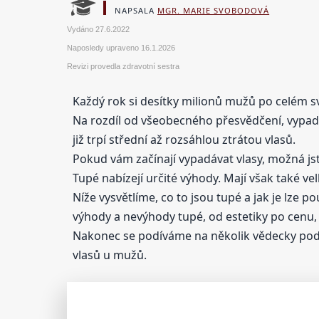
NAPSALA
MGR. MARIE SVOBODOVÁ
Vydáno
27.6.2022
Naposledy upraveno
16.1.2026
Revizi provedla zdravotní sestra
Každý rok si desítky milionů mužů po celém s
Na rozdíl od všeobecného přesvědčení, vypadáv
již trpí střední až rozsáhlou ztrátou vlasů.
Pokud vám začínají vypadávat vlasy, možná jst
Tupé nabízejí určité výhody. Mají však také v
Níže vysvětlíme, co to jsou tupé a jak je lze p
výhody a nevýhody tupé, od estetiky po cenu, 
Nakonec se podíváme na několik vědecky podlo
vlasů u mužů.