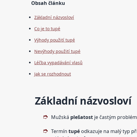
Obsah článku
Základní názvosloví
Co je to tupé
Výhody použití tupé
Nevýhody použití tupé
Léčba vypadávání vlasů
Jak se rozhodnout
Základní názvosloví
Mužská
plešatost
je častým problém
Termín
tupé
odkazuje na malý typ pří