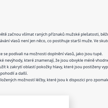
větě začnou všímat raných příznaků mužské plešatosti, běž
ání vlasů není jen něco, co postihuje starší muže. Ve skut
e se podívali na možnosti doplnění vlasů, jako jsou tupé.
elké nevýhody, které znamenají, že jsou obvykle méně vhodné
oužít k zakrytí oblastí pokožky hlavy, které jsou postiženy v
pohodlí a další.
žených možností léčby, které jsou k dispozici pro zpomale