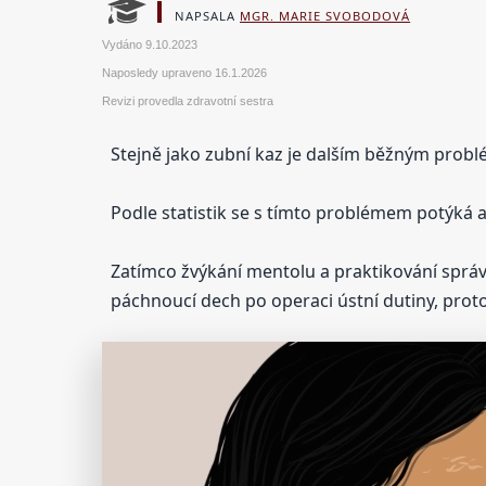
NAPSALA
MGR. MARIE SVOBODOVÁ
Vydáno
9.10.2023
Naposledy upraveno
16.1.2026
Revizi provedla zdravotní sestra
Stejně jako zubní kaz je dalším běžným probl
Podle statistik se s tímto problémem potýká až
Zatímco žvýkání mentolu a praktikování správn
páchnoucí dech po operaci ústní dutiny, pro