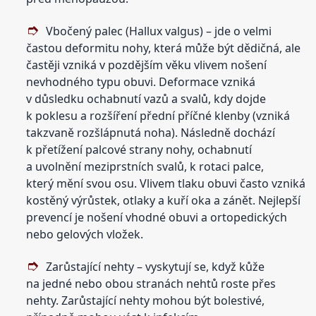
Vbočený palec (Hallux valgus) – jde o velmi
častou deformitu nohy, která může být dědičná, ale
častěji vzniká v pozdějším věku vlivem nošení
nevhodného typu obuvi. Deformace vzniká
v důsledku ochabnutí vazů a svalů, kdy dojde
k poklesu a rozšíření přední příčné klenby (vzniká
takzvaně rozšlápnutá noha). Následně dochází
k přetížení palcové strany nohy, ochabnutí
a uvolnění meziprstních svalů, k rotaci palce,
který mění svou osu. Vlivem tlaku obuvi často vzniká
kostěný výrůstek, otlaky a kuří oka a zánět. Nejlepší
prevencí je nošení vhodné obuvi a ortopedických
nebo gelových vložek.
Zarůstající nehty – vyskytují se, když kůže
na jedné nebo obou stranách nehtů roste přes
nehty. Zarůstající nehty mohou být bolestivé,