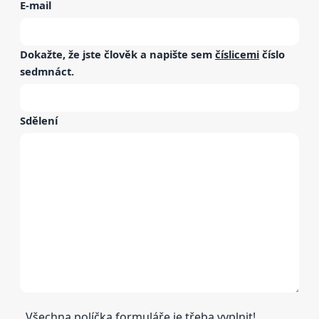
E-mail
Dokažte, že jste člověk a napište sem
číslicemi
číslo
sedmnáct
.
Sdělení
Všechna políčka formuláře je třeba vyplnit!