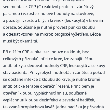
sedimentace, CRP (C-reaktivní protein – zánětový
parametr) vzroste z nulové hodnoty na stovkové,
a později i vzestup bílých krvinek (leukocytů) v krevním
obraze. Současně je nutné provést punkci kloubu
a odeslat vzorek na mikrobiologické vyšetření. Léčba
musí být okamžitá.
Při nižším CRP a lokalizaci pouze na kloub, bez
celkových příznaků infekce krve, lze zahájit léčbu
antibiotiky a sledovat hodnoty CRP, leukocytů a celkový
stav pacienta. Při vysokých hodnotách zánětu, a pokud
se dostane infekce z kloubu do krve, je nutné kromě
antibiotické terapie operační řešení. Principem je
otevření kloubu, vypláchnutí hnisu, současně
vypláchnutí kloubu dezinfekcí a zavedení hadiček,
takzvaná proplachová laváž. Jedna hadička je přívodná