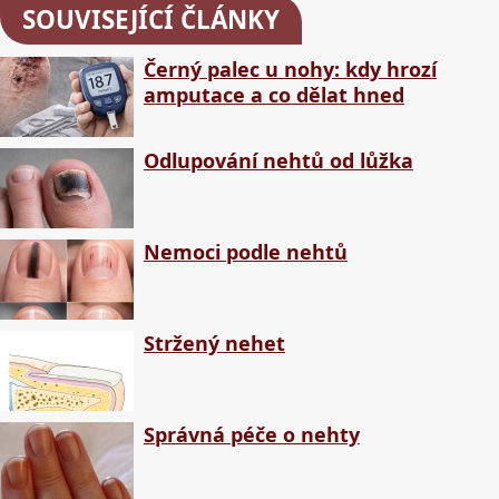
SOUVISEJÍCÍ ČLÁNKY
Černý palec u nohy: kdy hrozí
amputace a co dělat hned
Odlupování nehtů od lůžka
Nemoci podle nehtů
Stržený nehet
Správná péče o nehty