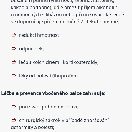
obsahem purinů (vnitřnosti, zvěřina, luštěniny,
kakao a podobně), dále omezit příjem alkoholu;
u nemocných s litiázou nebo při urikosurické léčbě
se doporučuje příjem nejméně 2 l tekutin denně;
redukci hmotnosti;
odpočinek;
léčbu kolchicinem i kortikosteroidy;
léky od bolesti (ibuprofen).
Léčba a prevence vbočeného palce zahrnuje
:
používání pohodlné obuvi;
chirurgický zákrok v případě zhoršování
deformity a bolesti;