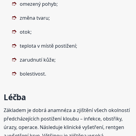
omezený pohyb;
změna tvaru;
otok;
teplota v místě postižení;
zarudnutí kůže;
bolestivost.
Léčba
Základem je dobrá anamnéza a zjištění všech okolností
předcházejících postižení kloubu – infekce, obstřiky,
úrazy, operace. Následuje klinické vyšetření, rentgen
a vyšetření krve. Většinou je zjištěna vysoká