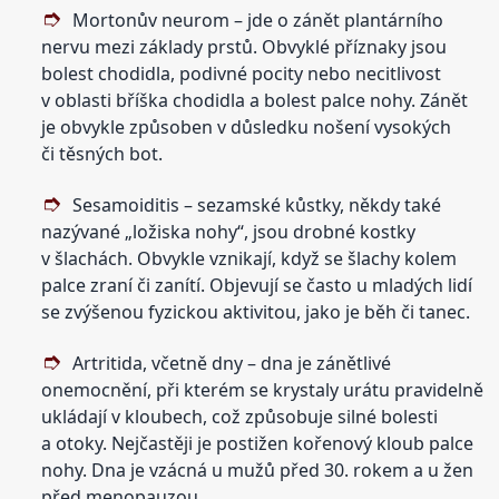
Mortonův neurom – jde o zánět plantárního
nervu mezi základy prstů. Obvyklé příznaky jsou
bolest chodidla, podivné pocity nebo necitlivost
v oblasti bříška chodidla a bolest palce nohy. Zánět
je obvykle způsoben v důsledku nošení vysokých
či těsných bot.
Sesamoiditis – sezamské kůstky, někdy také
nazývané „ložiska nohy“, jsou drobné kostky
v šlachách. Obvykle vznikají, když se šlachy kolem
palce zraní či zanítí. Objevují se často u mladých lidí
se zvýšenou fyzickou aktivitou, jako je běh či tanec.
Artritida, včetně dny – dna je zánětlivé
onemocnění, při kterém se krystaly urátu pravidelně
ukládají v kloubech, což způsobuje silné bolesti
a otoky. Nejčastěji je postižen kořenový kloub palce
nohy. Dna je vzácná u mužů před 30. rokem a u žen
před menopauzou.