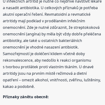
U infekčních artritid je nutné co nejdříve navštívit lékaře
a nasadit antibiotika. U celkových příznaků je potřeba
akutní operační řešení. Revmatoidní a revmatické
artritidy mají podklad v prodělaném infekčním
onemocnění. Zde je nutné zdůraznit, že streptokoková
onemocnění (angína) by měla být vždy dobře přeléčena
antibiotiky, ale také u ostatních bakteriálních
onemocnění je vhodné nasazení antibiotik.
Samozřejmostí je doléčení klidem včetně doby
rekonvalescence, aby nedošlo k reakci organismu
s tvorbou protilátek proti vlastním tkáním. U dnavé
artritidy jsou na prvním místě režimová a dietní
opatření – omezit alkohol, vnitřnosti, zvěřinu, luštěniny,
kakao a podobně.
Příznaky zánětu obecně: