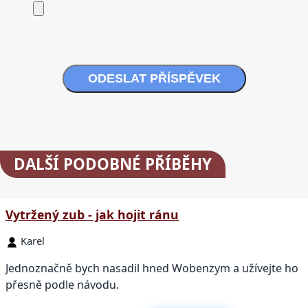
ODESLAT PŘÍSPĚVEK
DALŠÍ
PODOBNÉ PŘÍBĚHY
Vytržený zub - jak hojit ránu
Karel
Jednoznačně bych nasadil hned Wobenzym a užívejte ho
přesně podle návodu.