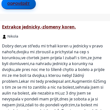
ODPOVĚDĚT
Extrakce jednicky,-zlomeny koren.
Nikola
Dobry den,ve středu mi trhali koren u jednicky v pravo
nahoře,dvojku mi zbrousil a prichystal na cep s
korunkou,ve ctvrtek jsem prijela l zubaři s tim,ze jsme
byli domluveni,na nahradu jednicky a korunky na
dvojku,ale pres noc me to šíleně chytlo a bolelo a prijde
mi ze me boli ta dvojka,s kterou nebyl žádný
problem.Lekar mi tedy predepsal ant.Augmentin 625mg
s tim ze se mi to zanitilo a nic na bolest,sehnala jsem si
aulin na bolest, ale nezabira mi,uz 3 dny jsem se
nevyspala v pondeli mam prijit,dnes je sobota a ja si
nejsem jistá,zdali to do pondeli vydrzim,ta bolest mi