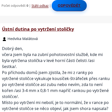
Počet odpovědí:
0
|
Stálý odkaz
|
ODPOVĚDĚT
Ústní dutina po vytržení stoličky
Hedvika Malátová
Dobrý den,
včera jsem byla na zubní pohotovostní službě, kde mi
byla vytržena stolička v levé horní části čelisti /asi
šestka/.
Po příchodu domů jsem zjistila, že mi z ranky po
vytržené stoličce vykukuje kousíček-štráfeček přes ranku
po vytržené stoličce asi zubu nebo nevím, zda to není
kořen /asi 3-4 mm x 0,8-1 mm napříč rankou po vytržené
stoličce/.
Místo po vytržení mi nebolí, je to normální, že v rance po
vytržené stoličce se něco objeví, jak jsem shora napsala?