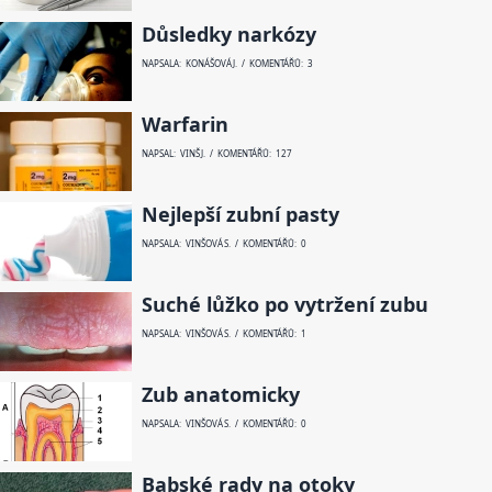
Důsledky narkózy
NAPSALA: KONÁŠOVÁ J. / KOMENTÁŘŮ: 3
Warfarin
NAPSAL: VINŠ J. / KOMENTÁŘŮ: 127
Nejlepší zubní pasty
NAPSALA: VINŠOVÁ S. / KOMENTÁŘŮ: 0
Suché lůžko po vytržení zubu
NAPSALA: VINŠOVÁ S. / KOMENTÁŘŮ: 1
Zub anatomicky
NAPSALA: VINŠOVÁ S. / KOMENTÁŘŮ: 0
Babské rady na otoky