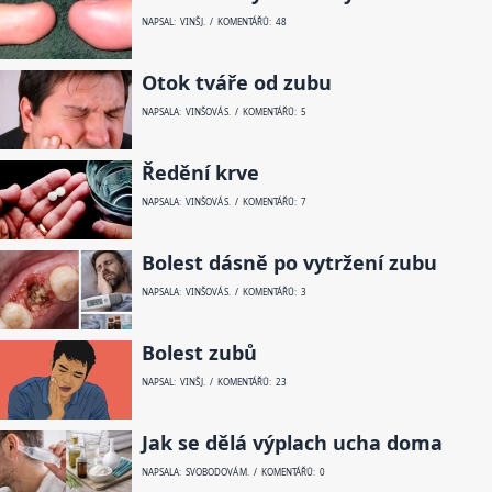
NAPSAL: VINŠ J. / KOMENTÁŘŮ: 48
Otok tváře od zubu
NAPSALA: VINŠOVÁ S. / KOMENTÁŘŮ: 5
Ředění krve
NAPSALA: VINŠOVÁ S. / KOMENTÁŘŮ: 7
Bolest dásně po vytržení zubu
NAPSALA: VINŠOVÁ S. / KOMENTÁŘŮ: 3
Bolest zubů
NAPSAL: VINŠ J. / KOMENTÁŘŮ: 23
Jak se dělá výplach ucha doma
NAPSALA: SVOBODOVÁ M. / KOMENTÁŘŮ: 0