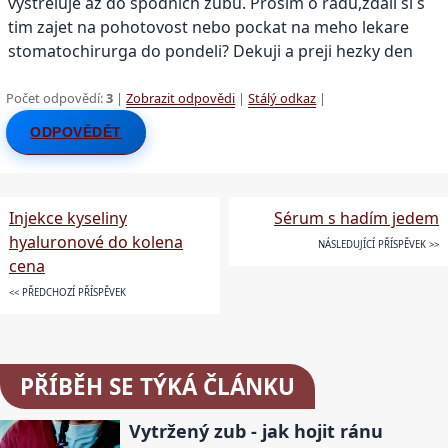
vystreluje az do spodnich zubů. Prosim o radu,zdali si s
tim zajet na pohotovost nebo pockat na meho lekare
stomatochirurga do pondeli? Dekuji a preji hezky den
Počet odpovědí:
3
|
Zobrazit odpovědi
|
Stálý odkaz
|
ODPOVĚDĚT
Injekce kyseliny
Sérum s hadím jedem
hyaluronové do kolena
NÁSLEDUJÍCÍ PŘÍSPĚVEK >>
cena
<< PŘEDCHOZÍ PŘÍSPĚVEK
PŘÍBĚH SE TÝKÁ ČLÁNKU
Vytržený zub - jak hojit ránu