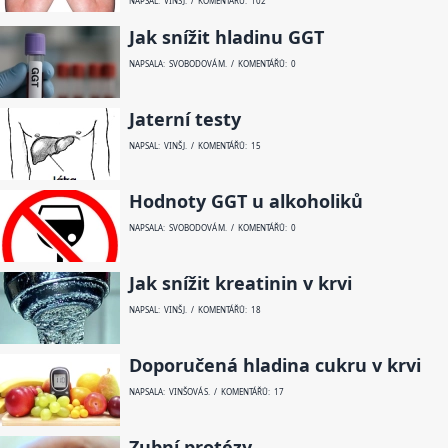
NAPSAL: VINŠ J. / KOMENTÁŘŮ: 102
Jak snížit hladinu GGT
NAPSALA: SVOBODOVÁ M. / KOMENTÁŘŮ: 0
Jaterní testy
NAPSAL: VINŠ J. / KOMENTÁŘŮ: 15
Hodnoty GGT u alkoholiků
NAPSALA: SVOBODOVÁ M. / KOMENTÁŘŮ: 0
Jak snížit kreatinin v krvi
NAPSAL: VINŠ J. / KOMENTÁŘŮ: 18
Doporučená hladina cukru v krvi
NAPSALA: VINŠOVÁ S. / KOMENTÁŘŮ: 17
Zubní protézy