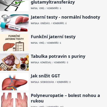
glutamyltransferázy
NAPSAL: VINŠ J. / KOMENTÁŘŮ: 6
Jaterní testy - normální hodnoty
NAPSALA: VINŠOVÁ S. / KOMENTÁŘŮ: 6
Funkční jaterní testy
NAPSAL: VINŠ J. / KOMENTÁŘŮ: 6
Tabulka potravin s puriny
NAPSALA: KONÁŠOVÁ J. / KOMENTÁŘŮ: 0
Jak snížit GGT
NAPSALA: SVOBODOVÁ M. / KOMENTÁŘŮ: 0
Polyneuropatie – bolest nohou a
rukou