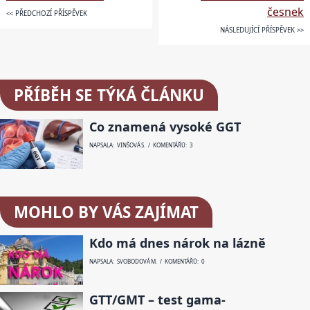
česnek
<< PŘEDCHOZÍ PŘÍSPĚVEK
NÁSLEDUJÍCÍ PŘÍSPĚVEK >>
PŘÍBĚH SE TÝKÁ ČLÁNKU
Co znamená vysoké GGT
NAPSALA: VINŠOVÁ S. / KOMENTÁŘŮ: 3
MOHLO BY VÁS ZAJÍMAT
Kdo má dnes nárok na lázně
NAPSALA: SVOBODOVÁ M. / KOMENTÁŘŮ: 0
GTT/GMT – test gama-