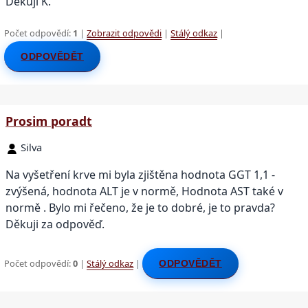
Děkuji K.
Počet odpovědí:
1
|
Zobrazit odpovědi
|
Stálý odkaz
|
ODPOVĚDĚT
Prosim poradt
Silva
Na vyšetření krve mi byla zjištěna hodnota GGT 1,1 -
zvýšená, hodnota ALT je v normě, Hodnota AST také v
normě . Bylo mi řečeno, že je to dobré, je to pravda?
Děkuji za odpověď.
Počet odpovědí:
0
|
Stálý odkaz
|
ODPOVĚDĚT