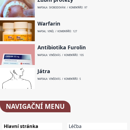
NAPSALA: SVOBODOVÁ M. / KOMENTÁŘŮ: 97
Warfarin
NAPSAL: VINŠ J. / KOMENTÁŘŮ: 127
Antibiotika Furolin
NAPSALA: VINŠOVÁ S. / KOMENTÁŘŮ: 105
Játra
NAPSALA: VINŠOVÁ S. / KOMENTÁŘŮ: 5
NAVIGAČNÍ
MENU
Hlavní stránka
Léčba