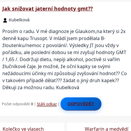
Jak snižovat jaterní hodnoty gmt??
Kubelková
Prosím o radu. V mé diagnoze je Glaukom,na který si 2x
denně kapu Trusopt. V mládí jsem prodělala B-
žloutenku/nemoc z povolání/. Výsledky JT jsou vždy v
pořádku, ale poslední dobou se mi zvyšují hodnoty GMT
/ 1,65 /. Dodržuji dietu, nepiji alkohol, poctivě si vařím
žlučníkové čaje. Je možné, že oční kapky se svými
nežádoucími účinky mi způsobují zvyšování hodnot?? Co
v takovém případě dělat??? žádat o jiný druh kapek??
Děkuji za možnou radu. Kubelková
Počet odpovědí:
0
|
Stálý odkaz
|
ODPOVĚDĚT
Kolečko ve vlasech
Warfarin a medvědí