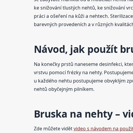
ke snižování tlustých nehtů, ke snižování vr
práci a ošeření na kůži a nehtech. Steriliza
barevných provedeních a v různých kvalitác
Návod, jak použít b
Na konečky prstů naneseme desinfekci, kte
vrstvu pomocí frézky na nehty. Postupujeme 
u každého nehtu postupujeme obvyklým způs
nehtů obyčejným pilníkem.
Bruska na nehty – v
Zde můžete vidět
video s návodem na použit