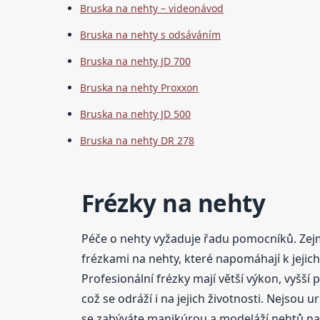
Bruska na nehty – videonávod
Bruska na nehty s odsáváním
Bruska na nehty JD 700
Bruska na nehty Proxxon
Bruska na nehty JD 500
Bruska na nehty DR 278
Frézky na nehty
Péče o nehty vyžaduje řadu pomocníků. Zejm
frézkami na nehty, které napomáhají k jeji
Profesionální frézky mají větší výkon, vyšší
což se odráží i na jejich životnosti. Nejsou
se zabýváte manikúrou a modeláží nehtů na pr