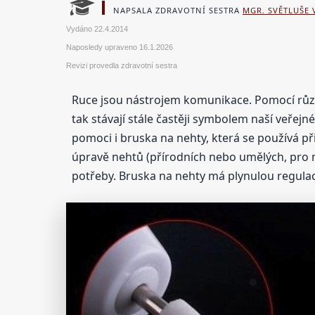
NAPSALA ZDRAVOTNÍ SESTRA
MGR. SVĚTLUŠE
Vydáno
22.4.2014
Naposledy upraveno
16.1.2026
Revizi provedla zdravotní sestra
Ruce jsou nástrojem komunikace. Pomocí různ
tak stávají stále častěji symbolem naší veřejn
pomoci i bruska na nehty, která se používá př
úpravě nehtů (přírodních nebo umělých, pro m
potřeby. Bruska na nehty má plynulou regulac