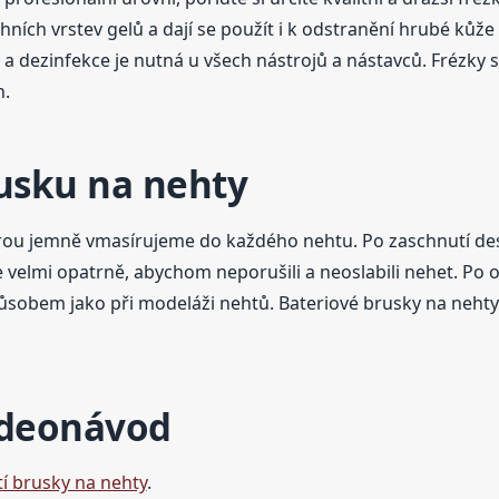
chních vrstev gelů a dají se použít i k odstranění hrubé kůž
ce a dezinfekce je nutná u všech nástrojů a nástavců. Frézky
h.
rusku na nehty
rou jemně vmasírujeme do každého nehtu. Po zaschnutí des
velmi opatrně, abychom neporušili a neoslabili nehet. Po o
obem jako při modeláži nehtů. Bateriové brusky na nehty j
ideonávod
í brusky na nehty
.