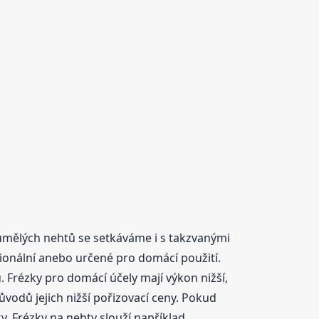
umělých nehtů se setkáváme i s takzvanými
ionální anebo určené pro domácí použití.
. Frézky pro domácí účely mají výkon nižší,
ůvodů jejich nižší pořizovací ceny. Pokud
y. Frézky na nehty slouží například