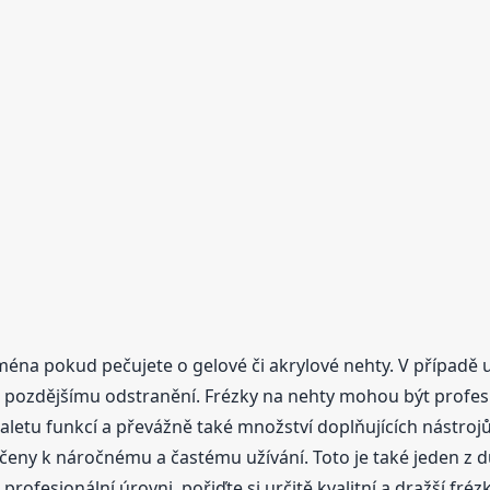
éna pokud pečujete o gelové či akrylové nehty. V případě 
ch pozdějšímu odstranění. Frézky na nehty mohou být profes
 paletu funkcí a převážně také množství doplňujících nástrojů
 určeny k náročnému a častému užívání. Toto je také jeden z d
ofesionální úrovni, pořiďte si určitě kvalitní a dražší frézk