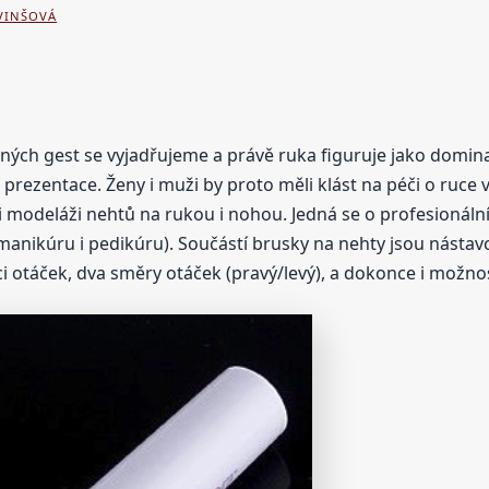
 VINŠOVÁ
ých gest se vyjadřujeme a právě ruka figuruje jako domina
é prezentace. Ženy i muži by proto měli klást na péči o ruce
i modeláži nehtů na rukou i nohou. Jedná se o profesionální
anikúru i pedikúru). Součástí brusky na nehty jsou nástavc
i otáček, dva směry otáček (pravý/levý), a dokonce i možno