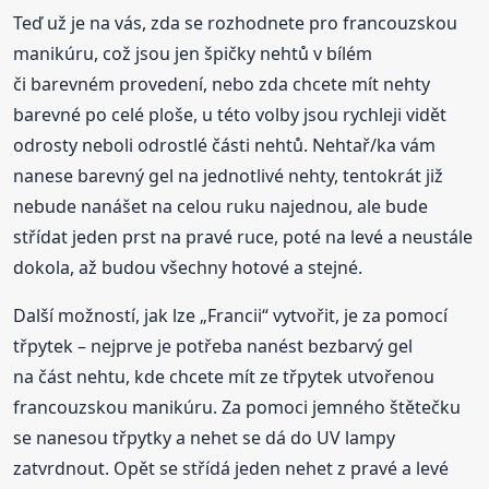
Teď už je na vás, zda se rozhodnete pro francouzskou
manikúru, což jsou jen špičky nehtů v bílém
či barevném provedení, nebo zda chcete mít nehty
barevné po celé ploše, u této volby jsou rychleji vidět
odrosty neboli odrostlé části nehtů. Nehtař/ka vám
nanese barevný gel na jednotlivé nehty, tentokrát již
nebude nanášet na celou ruku najednou, ale bude
střídat jeden prst na pravé ruce, poté na levé a neustále
dokola, až budou všechny hotové a stejné.
Další možností, jak lze „Francii“ vytvořit, je za pomocí
třpytek – nejprve je potřeba nanést bezbarvý gel
na část nehtu, kde chcete mít ze třpytek utvořenou
francouzskou manikúru. Za pomoci jemného štětečku
se nanesou třpytky a nehet se dá do UV lampy
zatvrdnout. Opět se střídá jeden nehet z pravé a levé