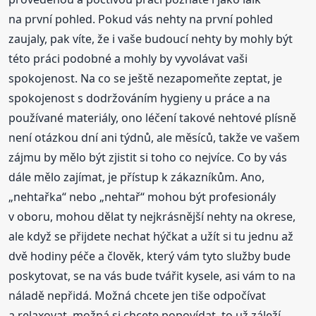
na první pohled. Pokud vás nehty na první pohled
zaujaly, pak víte, že i vaše budoucí nehty by mohly být
této práci podobné a mohly by vyvolávat vaši
spokojenost. Na co se ještě nezapomeňte zeptat, je
spokojenost s dodržováním hygieny u práce a na
používané materiály, ono léčení takové nehtové plísně
není otázkou dní ani týdnů, ale měsíců, takže ve vašem
zájmu by mělo být zjistit si toho co nejvíce. Co by vás
dále mělo zajímat, je přístup k zákazníkům. Ano,
„nehtařka“ nebo „nehtař“ mohou být profesionály
v oboru, mohou dělat ty nejkrásnější nehty na okrese,
ale když se přijdete nechat hýčkat a užít si tu jednu až
dvě hodiny péče a člověk, který vám tyto služby bude
poskytovat, se na vás bude tvářit kysele, asi vám to na
náladě nepřidá. Možná chcete jen tiše odpočívat
a relaxovat, možná si chcete popovídat, to už záleží