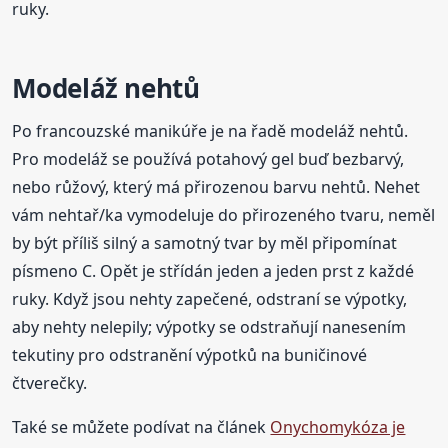
ruky.
Modeláž nehtů
Po francouzské manikúře je na řadě modeláž nehtů.
Pro modeláž se používá potahový gel buď bezbarvý,
nebo růžový, který má přirozenou barvu nehtů. Nehet
vám nehtař/ka vymodeluje do přirozeného tvaru, neměl
by být příliš silný a samotný tvar by měl připomínat
písmeno C. Opět je střídán jeden a jeden prst z každé
ruky. Když jsou nehty zapečené, odstraní se výpotky,
aby nehty nelepily; výpotky se odstraňují nanesením
tekutiny pro odstranění výpotků na buničinové
čtverečky.
Také se můžete podívat na článek
Onychomykóza je