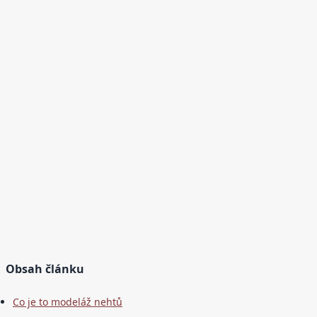
Obsah článku
Co je to modeláž nehtů