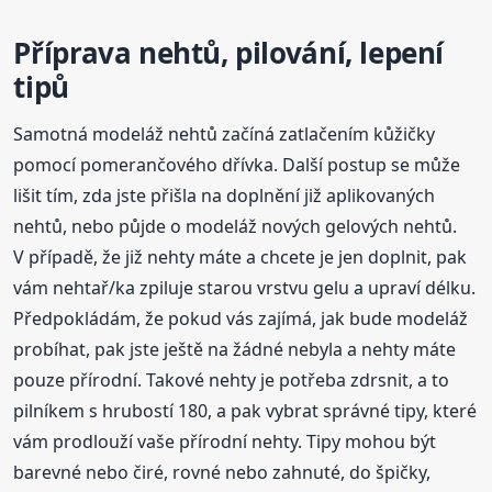
Příprava nehtů, pilování, lepení
tipů
Samotná modeláž nehtů začíná zatlačením kůžičky
pomocí pomerančového dřívka. Další postup se může
lišit tím, zda jste přišla na doplnění již aplikovaných
nehtů, nebo půjde o modeláž nových gelových nehtů.
V případě, že již nehty máte a chcete je jen doplnit, pak
vám nehtař/ka zpiluje starou vrstvu gelu a upraví délku.
Předpokládám, že pokud vás zajímá, jak bude modeláž
probíhat, pak jste ještě na žádné nebyla a nehty máte
pouze přírodní. Takové nehty je potřeba zdrsnit, a to
pilníkem s hrubostí 180, a pak vybrat správné tipy, které
vám prodlouží vaše přírodní nehty. Tipy mohou být
barevné nebo čiré, rovné nebo zahnuté, do špičky,