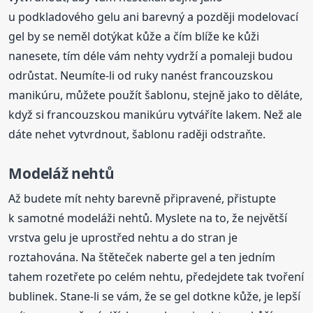
u podkladového gelu ani barevný a později modelovací
gel by se neměl dotýkat kůže a čím blíže ke kůži
nanesete, tím déle vám nehty vydrží a pomaleji budou
odrůstat. Neumíte-li od ruky nanést francouzskou
manikúru, můžete použít šablonu, stejně jako to děláte,
když si francouzskou manikúru vytváříte lakem. Než ale
dáte nehet vytvrdnout, šablonu raději odstraňte.
Modeláž nehtů
Až budete mít nehty barevně připravené, přistupte
k samotné modeláži nehtů. Myslete na to, že největší
vrstva gelu je uprostřed nehtu a do stran je
roztahována. Na štěteček naberte gel a ten jedním
tahem rozetřete po celém nehtu, předejdete tak tvoření
bublinek. Stane-li se vám, že se gel dotkne kůže, je lepší