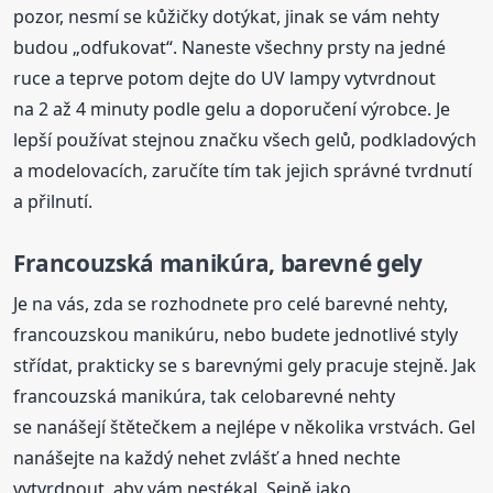
pozor, nesmí se kůžičky dotýkat, jinak se vám nehty
budou „odfukovat“. Naneste všechny prsty na jedné
ruce a teprve potom dejte do UV lampy vytvrdnout
na 2 až 4 minuty podle gelu a doporučení výrobce. Je
lepší používat stejnou značku všech gelů, podkladových
a modelovacích, zaručíte tím tak jejich správné tvrdnutí
a přilnutí.
Francouzská manikúra, barevné gely
Je na vás, zda se rozhodnete pro celé barevné nehty,
francouzskou manikúru, nebo budete jednotlivé styly
střídat, prakticky se s barevnými gely pracuje stejně. Jak
francouzská manikúra, tak celobarevné nehty
se nanášejí štětečkem a nejlépe v několika vrstvách. Gel
nanášejte na každý nehet zvlášť a hned nechte
vytvrdnout, aby vám nestékal. Sejně jako