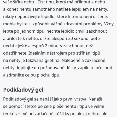
vaše šířka nehtu. Číst tipu, který má přilnout k nehtu,
a konec nehtu samotného natřete lepidlem na nehty,
nikdy nepoužívejte lepidlo, které k tomu není určené,
mohla byste si způsobit vážné zdravotní problémy. Vždy
lepte po jednom tipu, nechte lepidlo chvíli zaschnout
a přiložte k nehtu, držte alespoň 30 sekund, poté
nechte ještě alespoň 2 minuty zaschnout, než
odstřihnete. Ideálním nástrojem pro stříhání tipů
na nehty je takzvaná gilotina. Nalepené a zakrácené
nehty dopilujte do požadované délky, zapilujte přechod
a zdrsněte celou plochu tipu.
Podkladový gel
Podkladový gel se nanáší jako první vrstva. Nanáší
se pomocí štětce po celé ploše nehtu i tipu ve velmi
tenké vrstvě od zatlačené kůžičky po okraj nehtu, ale