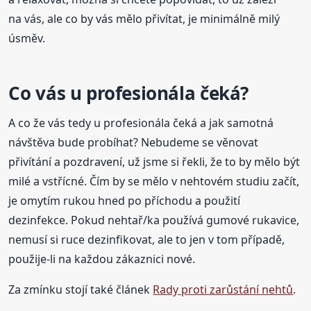
na vás, ale co by vás mělo přivítat, je minimálně milý
úsměv.
Co vás u profesionála čeká?
A co že vás tedy u profesionála čeká a jak samotná
návštěva bude probíhat? Nebudeme se věnovat
přivítání a pozdravení, už jsme si řekli, že to by mělo být
milé a vstřícné. Čím by se mělo v nehtovém studiu začít,
je omytím rukou hned po příchodu a použití
dezinfekce. Pokud nehtař/ka používá gumové rukavice,
nemusí si ruce dezinfikovat, ale to jen v tom případě,
použije-li na každou zákaznici nové.
Za zmínku stojí také článek
Rady proti zarůstání nehtů
.