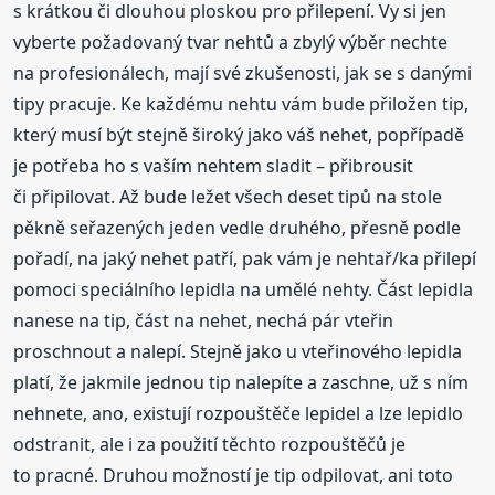
s krátkou či dlouhou ploskou pro přilepení. Vy si jen
vyberte požadovaný tvar nehtů a zbylý výběr nechte
na profesionálech, mají své zkušenosti, jak se s danými
tipy pracuje. Ke každému nehtu vám bude přiložen tip,
který musí být stejně široký jako váš nehet, popřípadě
je potřeba ho s vaším nehtem sladit – přibrousit
či připilovat. Až bude ležet všech deset tipů na stole
pěkně seřazených jeden vedle druhého, přesně podle
pořadí, na jaký nehet patří, pak vám je nehtař/ka přilepí
pomoci speciálního lepidla na umělé nehty. Část lepidla
nanese na tip, část na nehet, nechá pár vteřin
proschnout a nalepí. Stejně jako u vteřinového lepidla
platí, že jakmile jednou tip nalepíte a zaschne, už s ním
nehnete, ano, existují rozpouštěče lepidel a lze lepidlo
odstranit, ale i za použití těchto rozpouštěčů je
to pracné. Druhou možností je tip odpilovat, ani toto