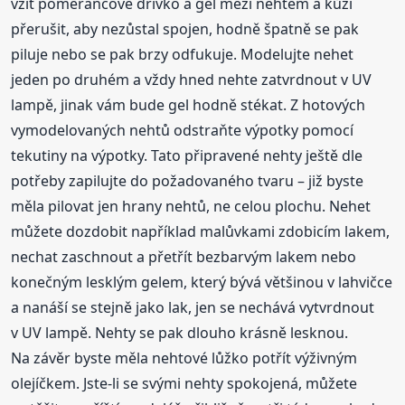
vzít pomerančové dřívko a gel mezi nehtem a kůží
přerušit, aby nezůstal spojen, hodně špatně se pak
piluje nebo se pak brzy odfukuje. Modelujte nehet
jeden po druhém a vždy hned nehte zatvrdnout v UV
lampě, jinak vám bude gel hodně stékat. Z hotových
vymodelovaných nehtů odstraňte výpotky pomocí
tekutiny na výpotky. Tato připravené nehty ještě dle
potřeby zapilujte do požadovaného tvaru – již byste
měla pilovat jen hrany nehtů, ne celou plochu. Nehet
můžete dozdobit například malůvkami zdobicím lakem,
nechat zaschnout a přetřít bezbarvým lakem nebo
konečným lesklým gelem, který bývá většinou v lahvičce
a nanáší se stejně jako lak, jen se nechává vytvrdnout
v UV lampě. Nehty se pak dlouho krásně lesknou.
Na závěr byste měla nehtové lůžko potřít výživným
olejíčkem. Jste-li se svými nehty spokojená, můžete