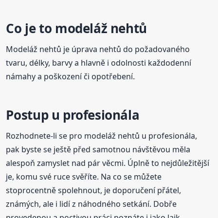
Co je to modeláž nehtů
Modeláž nehtů je úprava nehtů do požadovaného
tvaru, délky, barvy a hlavně i odolnosti každodenní
námahy a poškození či opotřebení.
Postup u profesionála
Rozhodnete-li se pro modeláž nehtů u profesionála,
pak byste se ještě před samotnou návštěvou měla
alespoň zamyslet nad pár věcmi. Úplně to nejdůležitější
je, komu své ruce svěříte. Na co se můžete
stoprocentně spolehnout, je doporučení přátel,
známých, ale i lidí z náhodného setkání. Dobře
provedenou a poctivou práci poznáte i jako laik