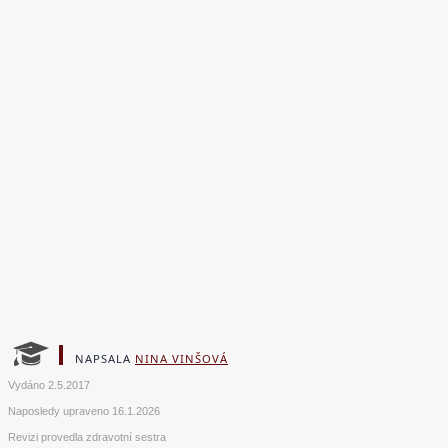
NAPSALA
NINA VINŠOVÁ
Vydáno
2.5.2017
Naposledy upraveno
16.1.2026
Revizi provedla zdravotní sestra