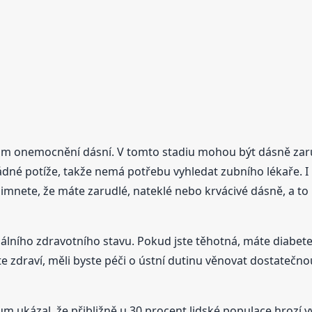
adium onemocnění dásní. V tomto stadiu mohou být dásně za
žádné potíže, takže nemá potřebu vyhledat zubního lékaře. I
všimnete, že máte zarudlé, nateklé nebo krvácivé dásně, a to
lního zdravotního stavu. Pokud jste těhotná, máte diabetes, 
ste zdraví, měli byste péči o ústní dutinu věnovat dostate
 ukázal, že přibližně u 30 procent lidské populace hrozí vy