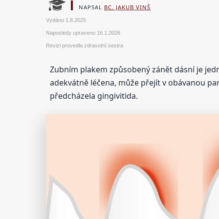
NAPSAL
BC. JAKUB VINŠ
Vydáno
1.8.2025
Naposledy upraveno
16.1.2026
Revizi provedla zdravotní sestra
Zubním plakem způsobený zánět dásní je jedním
adekvátně léčena, může přejít v obávanou paro
předcházela gingivitida.