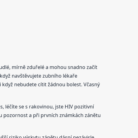
rudlé, mírně zduřelé a mohou snadno začít
 když navštěvujete zubního lékaře
 i když nebudete cítit žádnou bolest. Včasný
léčíte se s rakovinou, jste HIV pozitivní
čnou pozornost a při prvních známkách zánětu
šší riziko výskytu zánětu dásní nezávisle