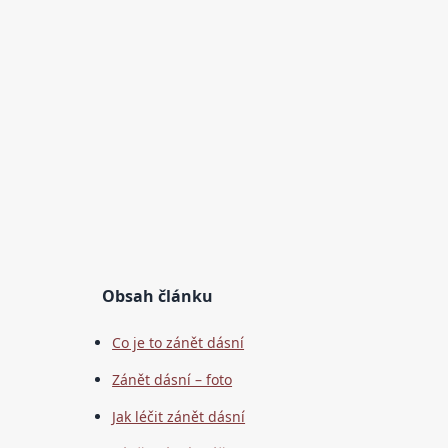
Obsah článku
Co je to zánět dásní
Zánět dásní – foto
Jak léčit zánět dásní