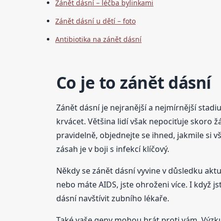
Zánět dásní – léčba bylinkami
Zánět dásní u dětí – foto
Antibiotika na zánět dásní
Co je to zánět dásní
Zánět dásní je nejranější a nejmírnější st
krvácet. Většina lidí však nepociťuje skoro 
pravidelně, objednejte se ihned, jakmile si 
zásah je v boji s infekcí klíčový.
Někdy se zánět dásní vyvine v důsledku aktuá
nebo máte AIDS, jste ohroženi více. I když j
dásní navštívit zubního lékaře.
Také vaše geny mohou hrát proti vám. Výzkum