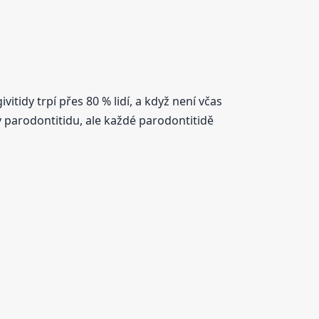
idy trpí přes 80 % lidí, a když není včas
v parodontitidu, ale každé parodontitidě