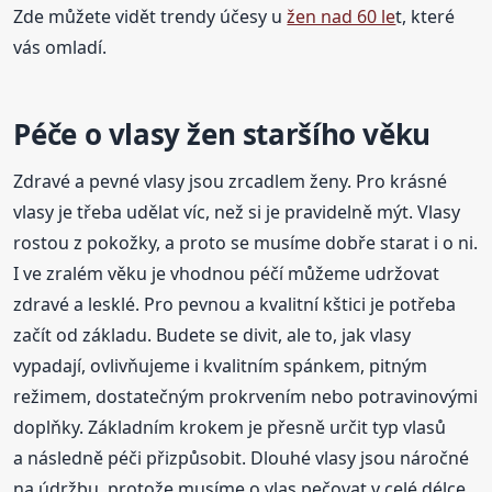
Zde můžete vidět trendy účesy u
žen nad 60 le
t, které
vás omladí.
Péče o vlasy žen staršího věku
Zdravé a pevné vlasy jsou zrcadlem ženy. Pro krásné
vlasy je třeba udělat víc, než si je pravidelně mýt. Vlasy
rostou z pokožky, a proto se musíme dobře starat i o ni.
I ve zralém věku je vhodnou péčí můžeme udržovat
zdravé a lesklé. Pro pevnou a kvalitní kštici je potřeba
začít od základu. Budete se divit, ale to, jak vlasy
vypadají, ovlivňujeme i kvalitním spánkem, pitným
režimem, dostatečným prokrvením nebo potravinovými
doplňky. Základním krokem je přesně určit typ vlasů
a následně péči přizpůsobit. Dlouhé vlasy jsou náročné
na údržbu, protože musíme o vlas pečovat v celé délce.