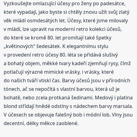
Vyzkoušejte omlazující účesy pro ženy po padesátce,
které vypadají, jako byste si chtěly znovu užít svůj zlatý
věk mládí osmdesátých let. Účesy, které jsme milovaly
v mládí, lze upravit na moderní retro kolekci účesů,
do které se kromě 80. let promítají také špetky
„květinových“ šedesátek. K elegantnímu stylu
v provedení retro účesy 80. léta se přidává slušivý
a bohatý objem, měkké tvary kadeří zjemňují rysy, čímž
potlačují výrazné mimické vrásky, i vrásky, které
do našich tváří vtiskl čas. Barvy účesů jsou v přírodních
tónech, ač se nepočítá s vlastní barvou, která už je
bohatě, nebo zcela protkaná šedinami. Medový i platina
blond střídají hnědé odstíny s nádechem barvy marsala.
V účesech se objevuje falešný bob i módní lob. Vlny jsou
decentní, délky měkce zaoblené.