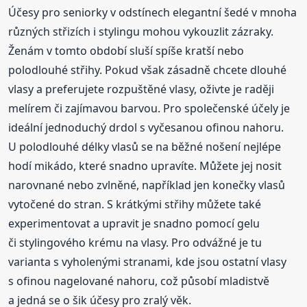
Účesy pro seniorky v odstínech elegantní šedé v mnoha
různých střizích i stylingu mohou vykouzlit zázraky.
Ženám v tomto období sluší spíše kratší nebo
polodlouhé střihy. Pokud však zásadně chcete dlouhé
vlasy a preferujete rozpuštěné vlasy, oživte je raději
melírem či zajímavou barvou. Pro společenské účely je
ideální jednoduchý drdol s vyčesanou ofinou nahoru.
U polodlouhé délky vlasů se na běžné nošení nejlépe
hodí mikádo, které snadno upravíte. Můžete jej nosit
narovnané nebo zvlněné, například jen konečky vlasů
vytočené do stran. S krátkými střihy můžete také
experimentovat a upravit je snadno pomocí gelu
či stylingového krému na vlasy. Pro odvážné je tu
varianta s vyholenými stranami, kde jsou ostatní vlasy
s ofinou nagelované nahoru, což působí mladistvě
a jedná se o šik účesy pro zralý věk.