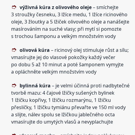
výživná kúra z olivového oleje
– smíchejte
3 stroužky česneku, 3 lžíce medu, 1 lžíce ricinového
oleje, 3 žloutky a 5 lžiček olivového oleje a nanášejte
masírováním na suché vlasy; při mytí si pomozte
s trochou šamponu a velkým množstvím vody
olivová kúra
– ricinový olej stimuluje růst a sílu;
vmasírujte jej do vlasové pokožky každý večer
po dobu 5 až 10 minut a poté šamponem vymyjte
a opláchněte velkým množstvím vody
bylinná kúra
– je velmi účinná proti nadbytečné
tvorbě mazu: 4 čajové lžičky sušených bylinek
1 lžičku kopřivy, 1 lžičku rozmarýnu, 1 lžičku
přesličky, 1 lžičku tymiánu převařte ve 150 ml vody
a slijte, nálev spolu se lžičkou jablečného octa
vmasírujte do umytých vlasů a nevyplachujte