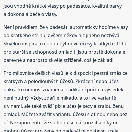
jsou vhodné krátké vlasy po padesátce, kvalitní barvy
a dokonalá péče o vlasy.
Není pravidlem, že v padesáti automaticky hodíme vlasy
do krátkého střihu, ovšem někdy nic jiného nezbývá.
Skvělou inspirací mohou být nové účesy krátkých střihů
pro starší se schopností omladit. Jsou prostě dokonale
barevně a naprosto skvěle střižené, což je základ!
Pro milovnice delších vlasů je k dispozici pestrá směsice
krátkých a polodlouhých účesů. Zkrácení nebo účes
nakrátko nemusí znamenat radikální počin a výsledek
není nudný. Vždyť zdařilé mikádo, a to i ve variantě
s vlnami, ale také svěží pixie účes je sexy a zralou ženu
omladí. Můžete zvážit variantu účesu s ofinou nebo bez
ní. Nezapomeňte, že s ofinou se dá kouzlit a díky ní
mohou účesy pro ženy po padesátce dostávat zcela