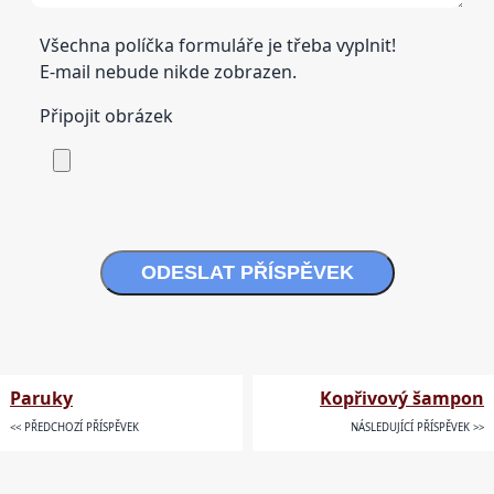
Všechna políčka formuláře je třeba vyplnit!
E-mail nebude nikde zobrazen.
Připojit obrázek
ODESLAT PŘÍSPĚVEK
Paruky
Kopřivový šampon
<< PŘEDCHOZÍ PŘÍSPĚVEK
NÁSLEDUJÍCÍ PŘÍSPĚVEK >>