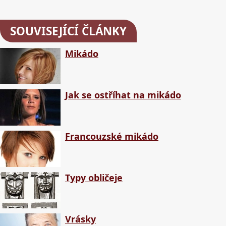
SOUVISEJÍCÍ ČLÁNKY
Mikádo
Jak se ostříhat na mikádo
Francouzské mikádo
Typy obličeje
Vrásky