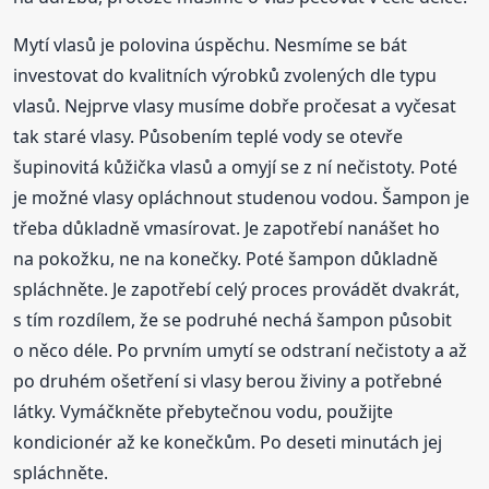
Mytí vlasů je polovina úspěchu. Nesmíme se bát
investovat do kvalitních výrobků zvolených dle typu
vlasů. Nejprve vlasy musíme dobře pročesat a vyčesat
tak staré vlasy. Působením teplé vody se otevře
šupinovitá kůžička vlasů a omyjí se z ní nečistoty. Poté
je možné vlasy opláchnout studenou vodou. Šampon je
třeba důkladně vmasírovat. Je zapotřebí nanášet ho
na pokožku, ne na konečky. Poté šampon důkladně
spláchněte. Je zapotřebí celý proces provádět dvakrát,
s tím rozdílem, že se podruhé nechá šampon působit
o něco déle. Po prvním umytí se odstraní nečistoty a až
po druhém ošetření si vlasy berou živiny a potřebné
látky. Vymáčkněte přebytečnou vodu, použijte
kondicionér až ke konečkům. Po deseti minutách jej
spláchněte.