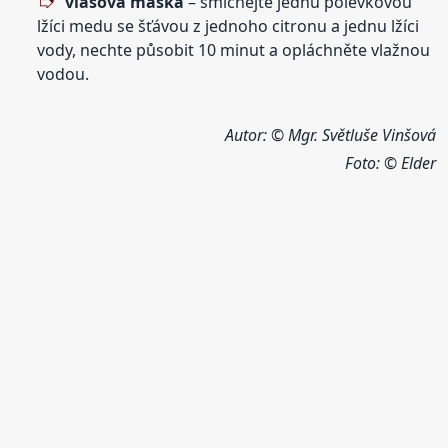
vlasová maska
– smíchejte jednu polévkovou
lžíci medu se šťávou z jednoho citronu a jednu lžíci
vody, nechte působit 10 minut a opláchněte vlažnou
vodou.
Autor: © Mgr. Světluše Vinšová
Foto:
© Elder