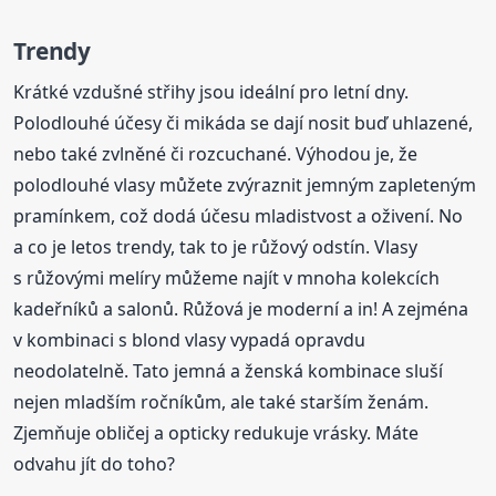
Trendy
Krátké vzdušné střihy jsou ideální pro letní dny.
Polodlouhé účesy či mikáda se dají nosit buď uhlazené,
nebo také zvlněné či rozcuchané. Výhodou je, že
polodlouhé vlasy můžete zvýraznit jemným zapleteným
pramínkem, což dodá účesu mladistvost a oživení. No
a co je letos trendy, tak to je růžový odstín. Vlasy
s růžovými melíry můžeme najít v mnoha kolekcích
kadeřníků a salonů. Růžová je moderní a in! A zejména
v kombinaci s blond vlasy vypadá opravdu
neodolatelně. Tato jemná a ženská kombinace sluší
nejen mladším ročníkům, ale také starším ženám.
Zjemňuje obličej a opticky redukuje vrásky. Máte
odvahu jít do toho?