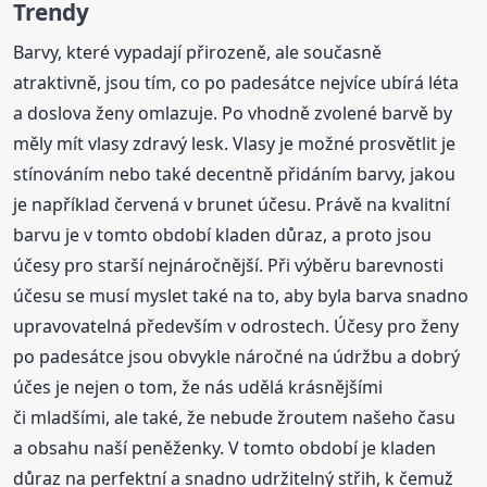
Trendy
Barvy, které vypadají přirozeně, ale současně
atraktivně, jsou tím, co po padesátce nejvíce ubírá léta
a doslova ženy omlazuje. Po vhodně zvolené barvě by
měly mít vlasy zdravý lesk. Vlasy je možné prosvětlit je
stínováním nebo také decentně přidáním barvy, jakou
je například červená v brunet účesu. Právě na kvalitní
barvu je v tomto období kladen důraz, a proto jsou
účesy pro starší nejnáročnější. Při výběru barevnosti
účesu se musí myslet také na to, aby byla barva snadno
upravovatelná především v odrostech. Účesy pro ženy
po padesátce jsou obvykle náročné na údržbu a dobrý
účes je nejen o tom, že nás udělá krásnějšími
či mladšími, ale také, že nebude žroutem našeho času
a obsahu naší peněženky. V tomto období je kladen
důraz na perfektní a snadno udržitelný střih, k čemuž