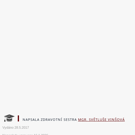
NAPSALA ZDRAVOTNÍ SESTRA
MGR. SVĚTLUŠE VINŠOVÁ
Vydáno
28.5.2017