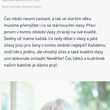
Naposledy upraveno
16.1.2026
Revizi provedla zdravotní sestra
Čas nikdo neumí zastavit, a tak ve starším věku
musíme přemýšlet i co se stárnoucími vlasy. Přeci
jenom v tomto období vlasy ztrácejí na své kvalitě.
Šediny už máme každá. Co tedy dělat s vlasy a jaké
účesy jsou pro ženy v tomto období nejlepší? Každému
sluší něco jiného, ale vhodný účes a také kvalitní vlasy
umí dokonale omladit! Nevěříte? Čas šátků a kudrlinek
našich babiček je dávno pryč.