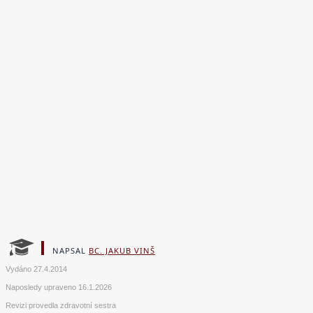
NAPSAL
BC. JAKUB VINŠ
Vydáno
27.4.2014
Naposledy upraveno
16.1.2026
Revizi provedla zdravotní sestra