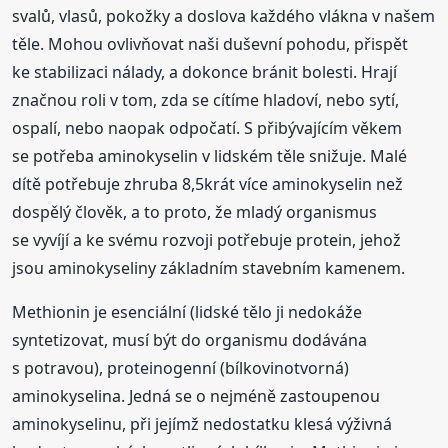
svalů, vlasů, pokožky a doslova každého vlákna v našem
těle. Mohou ovlivňovat naši duševní pohodu, přispět
ke stabilizaci nálady, a dokonce bránit bolesti. Hrají
značnou roli v tom, zda se cítíme hladoví, nebo sytí,
ospalí, nebo naopak odpočatí. S přibývajícím věkem
se potřeba aminokyselin v lidském těle snižuje. Malé
dítě potřebuje zhruba 8,5krát více aminokyselin než
dospělý člověk, a to proto, že mladý organismus
se vyvíjí a ke svému rozvoji potřebuje protein, jehož
jsou aminokyseliny základním stavebním kamenem.
Methionin je esenciální (lidské tělo ji nedokáže
syntetizovat, musí být do organismu dodávána
s potravou), proteinogenní (bílkovinotvorná)
aminokyselina. Jedná se o nejméně zastoupenou
aminokyselinu, při jejímž nedostatku klesá výživná