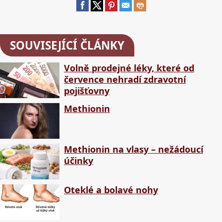
SOUVISEJÍCÍ ČLÁNKY
Volně prodejné léky, které od
července nehradí zdravotní
pojišťovny
Methionin
Methionin na vlasy – nežádoucí
účinky
Oteklé a bolavé nohy