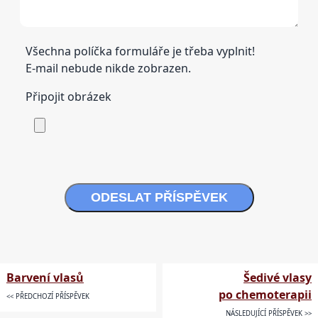
Všechna políčka formuláře je třeba vyplnit!
E-mail nebude nikde zobrazen.
Připojit obrázek
ODESLAT PŘÍSPĚVEK
Barvení vlasů
Šedivé vlasy
po chemoterapii
<< PŘEDCHOZÍ PŘÍSPĚVEK
NÁSLEDUJÍCÍ PŘÍSPĚVEK >>