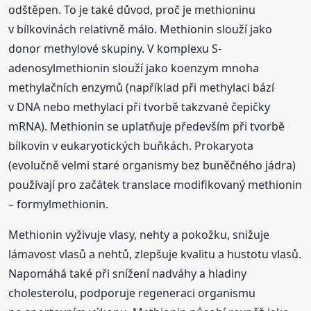
odštěpen. To je také důvod, proč je methioninu
v bílkovinách relativně málo. Methionin slouží jako
donor methylové skupiny. V komplexu S-
adenosylmethionin slouží jako koenzym mnoha
methylačních enzymů (například při methylaci bází
v DNA nebo methylaci při tvorbě takzvané čepičky
mRNA). Methionin se uplatňuje především při tvorbě
bílkovin v eukaryotických buňkách. Prokaryota
(evolučně velmi staré organismy bez buněčného jádra)
používají pro začátek translace modifikovaný methionin
– formylmethionin.
Methionin vyživuje vlasy, nehty a pokožku, snižuje
lámavost vlasů a nehtů, zlepšuje kvalitu a hustotu vlasů.
Napomáhá také při snížení nadváhy a hladiny
cholesterolu, podporuje regeneraci organismu