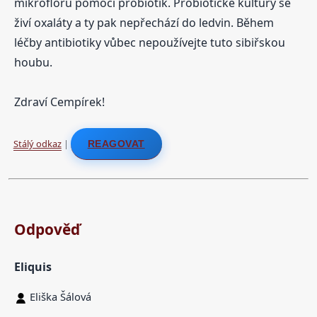
mikroflóru pomocí probiotik. Probiotické kultury se
živí oxaláty a ty pak nepřechází do ledvin. Během
léčby antibiotiky vůbec nepoužívejte tuto sibiřskou
houbu.
Zdraví Cempírek!
Stálý odkaz
|
REAGOVAT
Odpověď
Eliquis
Eliška Šálová