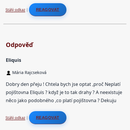
Stálý odkaz
|
REAGOVAT
Odpověď
Eliquis
Mária Rajcseková
Dobry den přeju ! Chtela bych jse optat ,proč Neplatí
pojištovna Eliquis ? když je to tak drahy ? A neexistuje
něco jako podobného ,co platí pojištovna ? Dekuju
Stálý odkaz
|
REAGOVAT