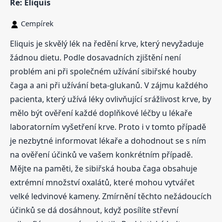
Re: Eliquis
Cempírek
Eliquis je skvělý lék na ředění krve, který nevyžaduje
žádnou dietu. Podle dosavadních zjištění není
problém ani při společném užívání sibiřské houby
čaga a ani při užívání beta-glukanů. V zájmu každého
pacienta, který užívá léky ovlivňující srážlivost krve, by
mělo být ověření každé doplňkové léčby u lékaře
laboratorním vyšetření krve. Proto i v tomto případě
je nezbytné informovat lékaře a dohodnout se s ním
na ověření účinků ve vašem konkrétním případě.
Mějte na paměti, že sibiřská houba čaga obsahuje
extrémní množství oxalátů, které mohou vytvářet
velké ledvinové kameny. Zmírnění těchto nežádoucích
účinků se dá dosáhnout, když posílíte střevní