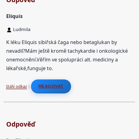
Eliquis
Ludmila
K léku Eliquis sibiřská čaga nebo betaglukan by
nevadil?Mám ještě kromě tachykardie i onkologické
onemocnění.Věřím ve spolupráci alt. mediciny a
lékařské,funguje to.
Stálý odkaz
|
REAGOVAT
Odpověď