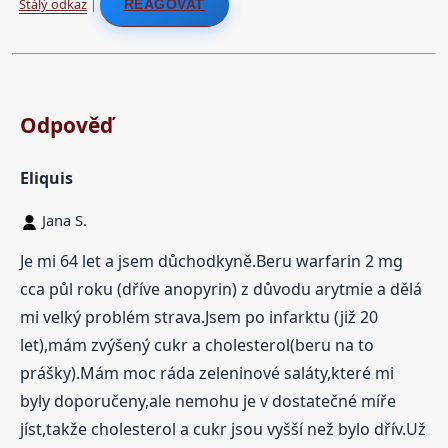
Stálý odkaz
|
REAGOVAT
Odpověď
Eliquis
Jana S.
Je mi 64 let a jsem důchodkyně.Beru warfarin 2 mg
cca půl roku (dříve anopyrin) z důvodu arytmie a dělá
mi velký problém strava.Jsem po infarktu (již 20
let),mám zvýšený cukr a cholesterol(beru na to
prášky).Mám moc ráda zeleninové saláty,které mi
byly doporučeny,ale nemohu je v dostatečné míře
jíst,takže cholesterol a cukr jsou vyšší než bylo dřív.Už