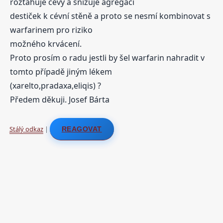
roztahuje cévy a snižuje agregaci
destiček k cévní stěně a proto se nesmí kombinovat s
warfarinem pro riziko
možného krvácení.
Proto prosím o radu jestli by šel warfarin nahradit v
tomto případě jiným lékem
(xarelto,pradaxa,eliqis) ?
Předem děkuji. Josef Bárta
Stálý odkaz
|
REAGOVAT