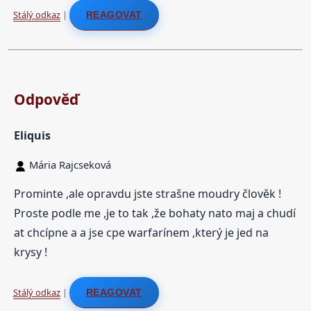
Stálý odkaz
|
REAGOVAT
Odpověď
Eliquis
Mária Rajcseková
Prominte ,ale opravdu jste strašne moudry člověk !
Proste podle me ,je to tak ,že bohaty nato maj a chudí
at chcípne a a jse cpe warfarínem ,který je jed na
krysy !
Stálý odkaz
|
REAGOVAT