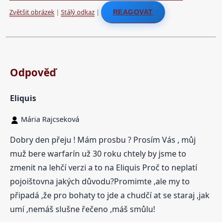
Zvětšit obrázek
|
Stálý odkaz
|
REAGOVAT
Odpověď
Eliquis
Mária Rajcseková
Dobry den přeju ! Mám prosbu ? Prosím Vás , můj
muž bere warfarín už 30 roku chtely by jsme to
zmenit na lehčí verzi a to na Eliquis Proč to neplatí
pojoištovna jakých důvodu?Promimte ,ale my to
připadá ,že pro bohaty to jde a chudčí at se staraj ,jak
umí ,nemáš slušne řečeno ,máš smůlu!