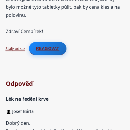
bylo možné tyto tabletky půlit, pak by cena klesla na
polovinu.
Zdraví Cempírek!
Stálý odkaz
|
REAGOVAT
Odpověď
Lék na ředění krve
Josef Bárta
Dobrý den.