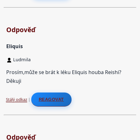
Odpověď
Eliquis
Ludmila
Prosím,může se brát k léku Eliquis houba Reishi?
Děkuji
Stálý odkaz
|
REAGOVAT
Odpověď