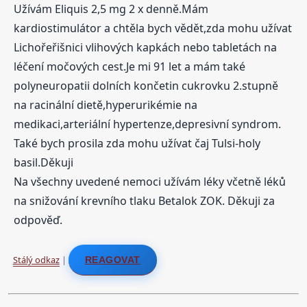
Užívám Eliquis 2,5 mg 2 x denně.Mám
kardiostimulátor a chtěla bych vědět,zda mohu užívat
Lichořeřišnici vlihových kapkách nebo tabletách na
léčení močových cest.Je mi 91 let a mám také
polyneuropatii dolních končetin cukrovku 2.stupně
na racinální dietě,hyperurikémie na
medikaci,arteriální hypertenze,depresivní syndrom.
Také bych prosila zda mohu užívat čaj Tulsi-holy
basil.Děkuji
Na všechny uvedené nemoci užívám léky včetně léků
na snižování krevního tlaku Betalok ZOK. Děkuji za
odpověď.
Stálý odkaz
|
REAGOVAT