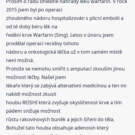
Prosím o radu ohledně náhrady léku warfarin. V roce
2015 jsem byl po operaci
zhoubného nádoru hospitalizován s plicní embolii a
od té doby beru lék na
ředění krve Warfarin (5mg). Letos v únoru jsem
prodělal operaci recidivy tohoto
nádoru a onkologická léčba už v tom samém místě
není možná.
Protože se nemohu smířit s amputací zkouším jinou
možnost léčby. Našel jsem
lékaře který se zabývá altenativní medicínou a ten mi
nabídl možnost zkusit
houbu REISHI která zvyšuje okysličenost krve a tím
pádem snižuje možnost
růstu rakovinových buněk a jejich šíření do těla.
Bohužel tato houba obsahuje adenosin který