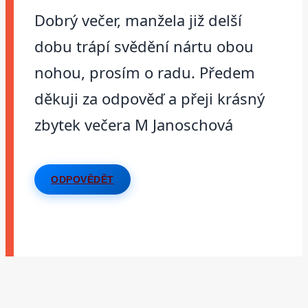
Dobrý večer, manžela již delší
dobu trápí svědění nártu obou
nohou, prosím o radu. Předem
děkuji za odpověď a přeji krásný
zbytek večera M Janoschová
ODPOVĚDĚT