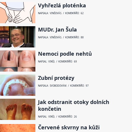
Vyhřezlá ploténka
NAPSALA: VINŠOVÁ S. / KOMENTÁŘŮ: 62
MUDr. Jan Šula
NAPSALA: VINŠOVÁ S. / KOMENTÁŘŮ: 88
Nemoci podle nehtů
NAPSAL: VINŠ J. / KOMENTÁŘŮ: 69
Zubní protézy
NAPSALA: SVOBODOVÁ M. / KOMENTÁŘŮ: 97
Jak odstranit otoky dolních
končetin
NAPSAL: VINŠ J. / KOMENTÁŘŮ: 26
Červené skvrny na kůži