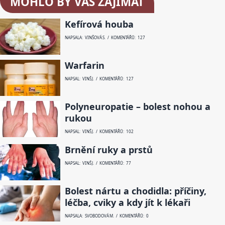
MOHLO BY VÁS ZAJÍMAT
Kefírová houba
NAPSALA: VINŠOVÁ S. / KOMENTÁŘŮ: 127
Warfarin
NAPSAL: VINŠ J. / KOMENTÁŘŮ: 127
Polyneuropatie – bolest nohou a
rukou
NAPSAL: VINŠ J. / KOMENTÁŘŮ: 102
Brnění ruky a prstů
NAPSAL: VINŠ J. / KOMENTÁŘŮ: 77
Bolest nártu a chodidla: příčiny,
léčba, cviky a kdy jít k lékaři
NAPSALA: SVOBODOVÁ M. / KOMENTÁŘŮ: 0