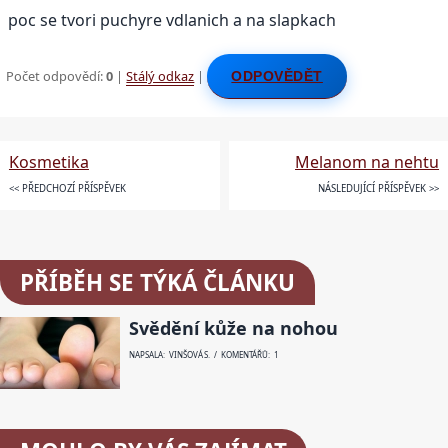
poc se tvori puchyre vdlanich a na slapkach
Počet odpovědí:
0
|
Stálý odkaz
|
ODPOVĚDĚT
Kosmetika
Melanom na nehtu
<< PŘEDCHOZÍ PŘÍSPĚVEK
NÁSLEDUJÍCÍ PŘÍSPĚVEK >>
PŘÍBĚH SE TÝKÁ ČLÁNKU
Svědění kůže na nohou
NAPSALA: VINŠOVÁ S. / KOMENTÁŘŮ: 1