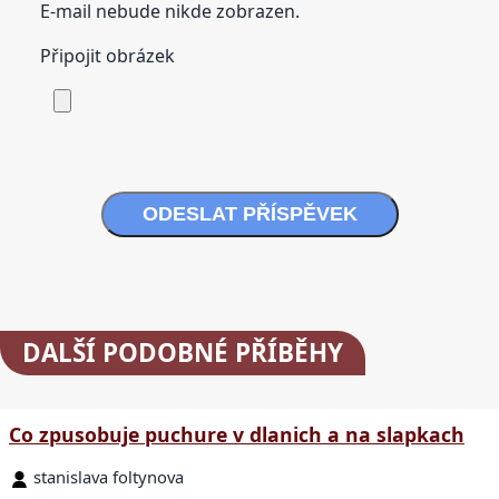
E-mail nebude nikde zobrazen.
Připojit obrázek
ODESLAT PŘÍSPĚVEK
DALŠÍ
PODOBNÉ PŘÍBĚHY
Co zpusobuje puchure v dlanich a na slapkach
stanislava foltynova